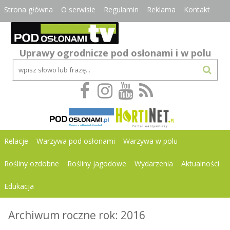
Strona główna
O serwisie
Regulamin
Reklama
Kontakt
Uprawy ogrodnicze pod osłonami i w polu
Relacje
Warzywa pod osłonami
Warzywa w polu
Rośliny ozdobne
Rośliny jagodowe
Wydarzenia
Aktualności
Edukacja
Archiwum roczne rok: 2016